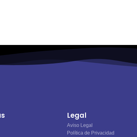
 sin sorpresas
Fibra Óptica
nal sin letra pequeña, sin
Más velocidad, más calidad y 
scondidas y sin sorpresas en la
precio. ¡ASEGURADO!
as
Legal
Aviso Legal
Política de Privacidad