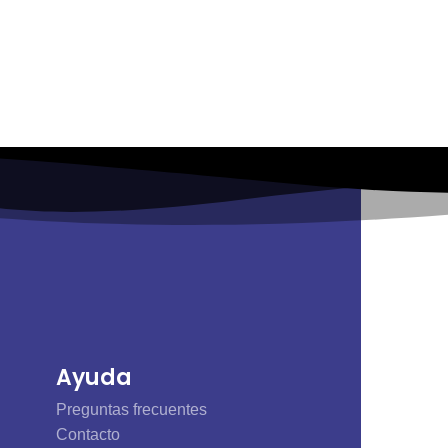
Atención al cliente
el mejor
Para nosotros eres lo primero por eso
te ofrecemos una atención
personalizada
Ayuda
Preguntas frecuentes
Contacto