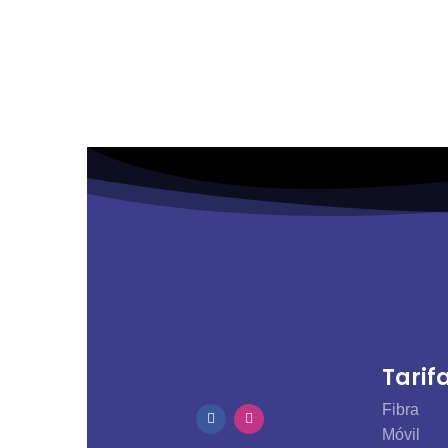
Sin permanencia
Tarifas
Tú decides qué es lo que SÍ quieres y
Precio fi
qué es lo que NO necesitas.
cuotas e
factura.
Tarif
Fibra
Móvil