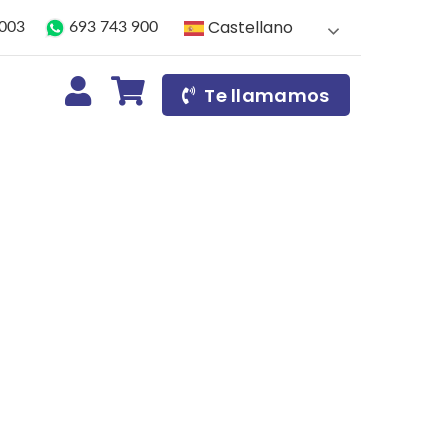
Castellano
 003
693 743 900
Te llamamos