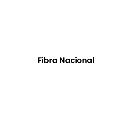
IVA Inc.
Precio final
Más info
Fibra Nacional
Fibra 600
Fibra 
imétrica
con fijo incluido
Simétrica
con fi
29'
27
90€
mes
.