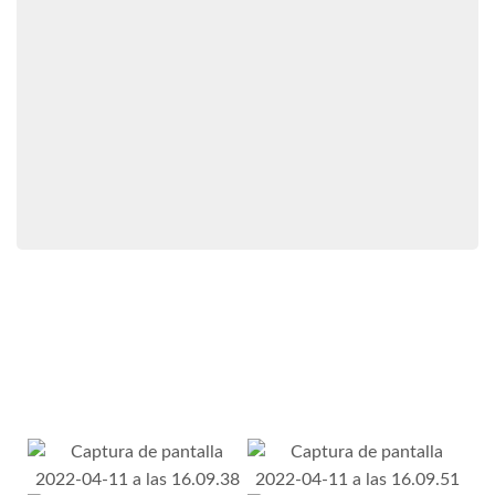
¡AYÚDAME A ELEGIR!
Las mejores series, películas y canales para
ver
donde, como y cuando quieras.