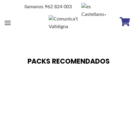
llamanos 962 824 003
Castellano
▼
PACKS RECOMENDADOS
Fibra y Móvil
600 Mbps
Fibra óptica + fijo
100 GB
a máxima velocidad
Llamadas ilimitadas
+ COMUNICA'T TV