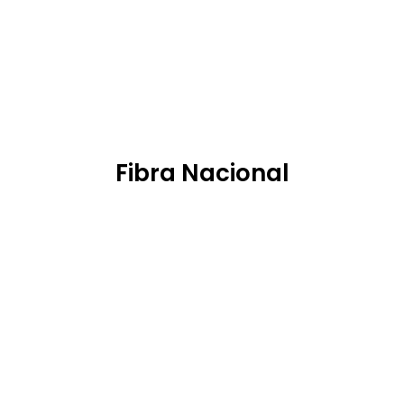
IVA Inc.
Precio final
Más info
Fibra Nacional
Fibra 1 Gbps
Simétrica
con fijo incluido
39'
90€
mes
.