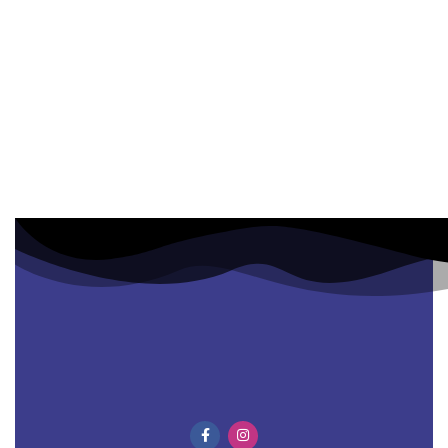
Más velocidad, más calidad y el mejor precio. ¡ASEGURADO!
Atención al cliente
Para nosotros eres lo primero por eso te ofrecemos una
atención personalizada