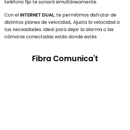
teléfono fijo te sonará simultáneamente.
Con el
INTERNET DUAL
, te permitimos disfrutar de
distintos planes de velocidad,. Ajusta la velocidad a
tus necesidades. Ideal para dejar la alarma o las
cámaras conectadas estés donde estés.
Fibra Comunica't
Fibra 600
Simétrica
con Fijo incluido
29'
90€
mes
IVA Inc.
Precio final